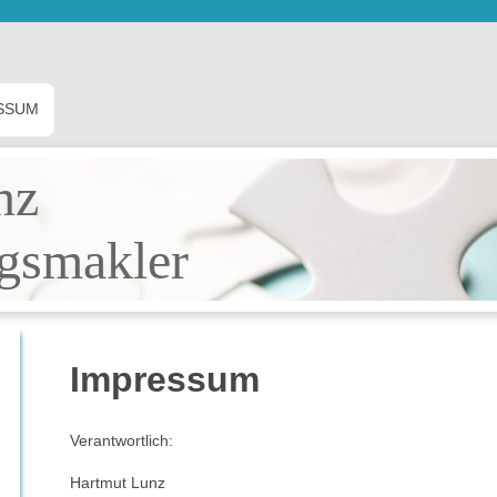
SSUM
nz
gsmakler
Impressum
Verantwortlich:
Hartmut
Lunz